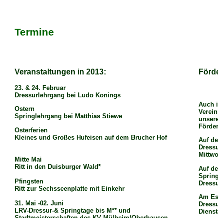
Termine
Veranstaltungen in 2013:
Förd
23. & 24. Februar
Dressurlehrgang bei Ludo Konings
Auch i
Ostern
Verein
Springlehrgang bei Matthias Stiewe
unsere
Förder
Osterferien
Kleines und Großes Hufeisen auf dem Brucher Hof
Auf d
Dress
Mittwo
Mitte Mai
Ritt in den Duisburger Wald*
Auf d
Spring
Pfingsten
Dressu
Ritt zur Sechsseenplatte mit Einkehr
Am Es
31. Mai -02. Juni
Dress
LRV-Dressur-& Springtage bis M** und
Dienst
Stadtmeisterschaften des KV Mülheim/Oberhausen