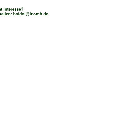
t Interesse?
mailen: boidol@lrv-mh.de